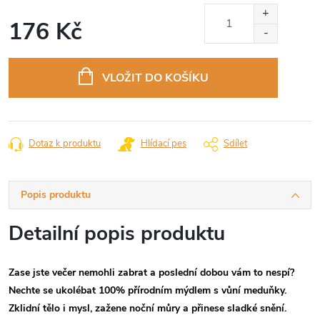
176 Kč
Měrná
cena:
VLOŽIT DO KOŠÍKU
Dotaz k produktu
Hlídací pes
Sdílet
Popis produktu
Detailní popis produktu
Zase jste večer nemohli zabrat a poslední dobou vám to nespí?
Nechte se ukolébat 100% přírodním mýdlem s vůní meduňky.
Zklidní tělo i mysl, zažene noční můry a přinese sladké snění.