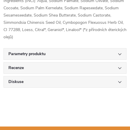
Ingredients (INCI):
Aqua, Sodium Palmate, Sodium Olivate, Sodium
Cocoate, Sodium Palm Kernelate, Sodium Rapeseedate, Sodium
Sesameseedate, Sodium Shea Butterate, Sodium Castorate,
Simmondsia Chinensis Seed Oil, Cymbopogon Flexuosus Herb Oil,
CI 77288, Loess, Citral*, Geraniol*, Linalool* (*z přírodních éterických
olejů)
Parametry produktu
Recenze
Diskuse