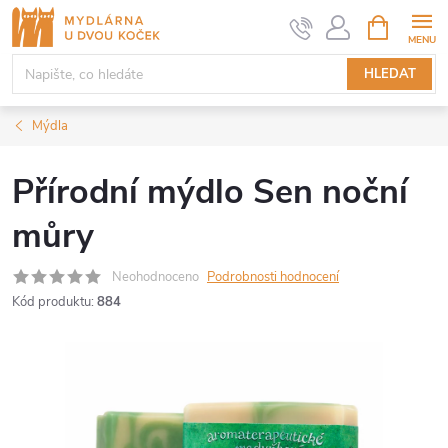
Přejít
NÁKUPNÍ
KOŠÍK
na
obsah
HLEDAT
Mýdla
Přírodní mýdlo Sen noční
můry
Neohodnoceno
Podrobnosti hodnocení
Kód produktu:
884