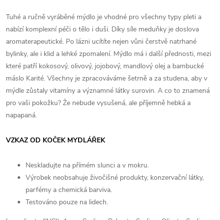
Tuhé a ručně vyráběné mýdlo je vhodné pro všechny typy pleti a
nabízí komplexní péči o tělo i duši. Díky síle meduňky je doslova
aromaterapeutické. Po lázni ucítíte nejen vůni čerstvě natrhané
bylinky, ale i klid a lehké zpomalení. Mýdlo má i další přednosti, mezi
které patří kokosový, olivový, jojobový, mandlový olej a bambucké
máslo Karité. Všechny je zpracováváme šetrně a za studena, aby v
mýdle zůstaly vitamíny a významné látky surovin. A co to znamená
pro vaši pokožku? Že nebude vysušená, ale příjemně hebká a
napapaná.
VZKAZ OD KOČEK MYDLÁŘEK
Neskladujte na přímém slunci a v mokru.
Výrobek neobsahuje živočišné produkty, konzervační látky,
parfémy a chemická barviva.
Testováno pouze na lidech.