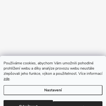
Sledovat na Instagramu
Používáme cookies, abychom Vám umožnili pohodlné
prohlížení webu a díky analýze provozu webu neustále
Blog
zlepšovali jeho funkce, výkon a použitelnost. Více informací
zde
.
Archiv
Nastavení
Copyright 2026
Mydlárna U Dvou koček
. Všechna práva vyhrazena.
Upravit nastavení cookies