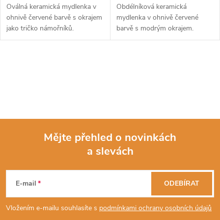
Oválná keramická mydlenka v
Obdélníková keramická
ohnivě červené barvě s okrajem
mydlenka v ohnivě červené
jako tričko námořníků.
barvě s modrým okrajem.
O
v
l
á
Mějte přehled o novinkách
d
a slevách
Z
a
á
c
E-mail
ODEBÍRAT
p
í
Vložením e-mailu souhlasíte s
podmínkami ochrany osobních údajů