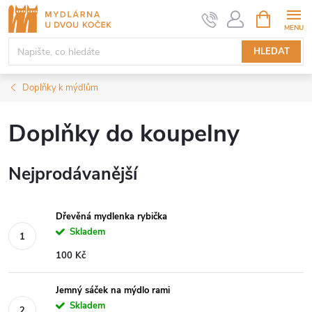
Přejít
NÁKUPNÍ
KOŠÍK
na
obsah
HLEDAT
Doplňky k mýdlům
Doplňky do koupelny
Nejprodávanější
Dřevěná mydlenka rybička
Skladem
100 Kč
Jemný sáček na mýdlo rami
Skladem