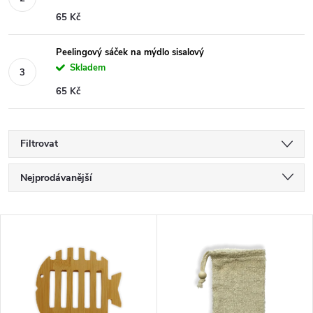
65 Kč
Peelingový sáček na mýdlo sisalový
Skladem
65 Kč
Filtrovat
Ř
Nejprodávanější
a
Nejlevnější
V
Nejdražší
z
ý
Abecedně
e
p