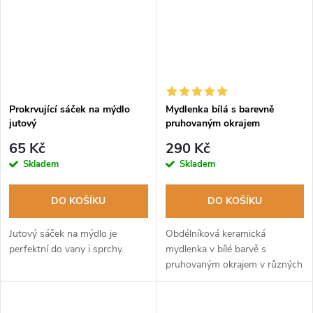
Prokrvující sáček na mýdlo
Mydlenka bílá s barevně
jutový
pruhovaným okrajem
65 Kč
290 Kč
Skladem
Skladem
DO KOŠÍKU
DO KOŠÍKU
Jutový sáček na mýdlo je
Obdélníková keramická
perfektní do vany i sprchy.
mydlenka v bílé barvě s
pruhovaným okrajem v různých
odstínech.