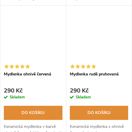
ručně dělanou mydlenkou v
citronově žluté barvě.
Mydlenka ohnivě červená
Mydlenka rudě pruhovaná
290 Kč
290 Kč
Skladem
Skladem
DO KOŠÍKU
DO KOŠÍKU
Keramická mydlenka v barvě
Keramická mydlenka s ohnivě