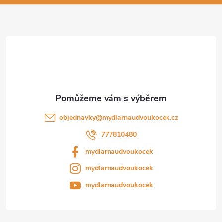
p
a
r
t
v
í
k
y
v
objednavky
@
mydlarnaudvoukocek.cz
ý
777810480
p
mydlarnaudvoukocek
i
mydlarnaudvoukocek
s
mydlarnaudvoukocek
u