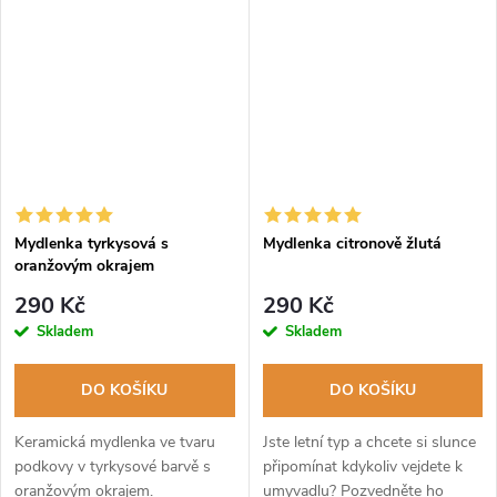
Mydlenka tyrkysová s
Mydlenka citronově žlutá
oranžovým okrajem
290 Kč
290 Kč
Skladem
Skladem
DO KOŠÍKU
DO KOŠÍKU
Keramická mydlenka ve tvaru
Jste letní typ a chcete si slunce
podkovy v tyrkysové barvě s
připomínat kdykoliv vejdete k
oranžovým okrajem.
umyvadlu? Pozvedněte ho