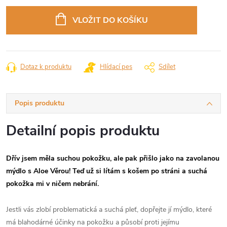
Měrná
cena:
VLOŽIT DO KOŠÍKU
Dotaz k produktu
Hlídací pes
Sdílet
Popis produktu
Detailní popis produktu
Dřív jsem měla suchou pokožku, ale pak přišlo jako na zavolanou
mýdlo s Aloe Věrou! Teď už si lítám s košem po stráni a suchá
pokožka mi v ničem nebrání.
Jestli vás zlobí problematická a suchá pleť, dopřejte jí mýdlo, které
má blahodárné účinky na pokožku a působí proti jejímu