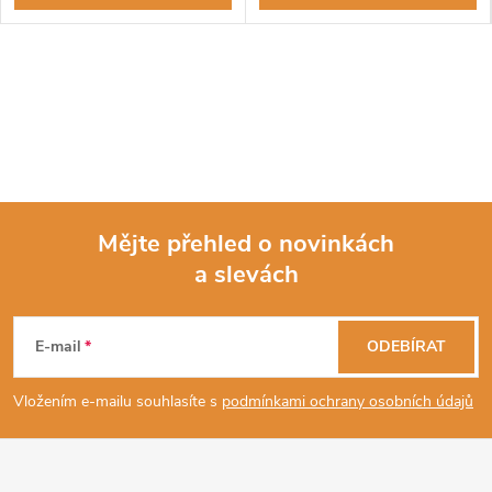
Mějte přehled o novinkách
a slevách
Z
á
E-mail
ODEBÍRAT
p
Vložením e-mailu souhlasíte s
podmínkami ochrany osobních údajů
a