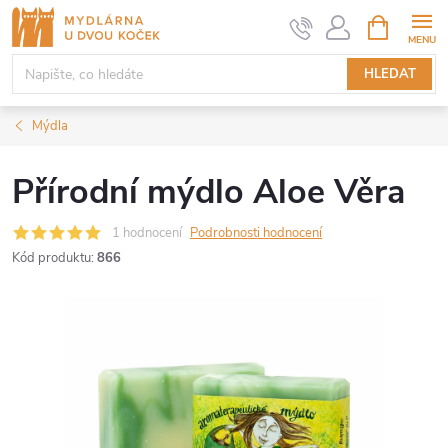
Přejít
NÁKUPNÍ
KOŠÍK
na
obsah
HLEDAT
Mýdla
Přírodní mýdlo Aloe Věra
1 hodnocení
Podrobnosti hodnocení
Kód produktu:
866