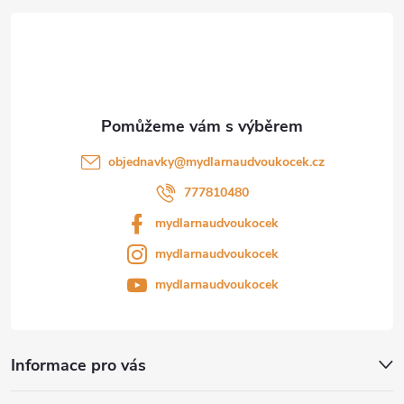
t
í
objednavky
@
mydlarnaudvoukocek.cz
777810480
mydlarnaudvoukocek
mydlarnaudvoukocek
mydlarnaudvoukocek
Informace pro vás