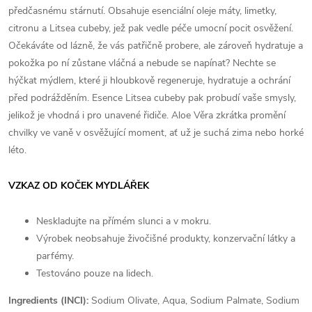
předčasnému stárnutí. Obsahuje esenciální oleje máty, limetky,
citronu a Litsea cubeby, jež pak vedle péče umocní pocit osvěžení.
Očekáváte od lázně, že vás patřičně probere, ale zároveň hydratuje a
pokožka po ní zůstane vláčná a nebude se napínat? Nechte se
hýčkat mýdlem, které ji hloubkově regeneruje, hydratuje a ochrání
před podrážděním. Esence Litsea cubeby pak probudí vaše smysly,
jelikož je vhodná i pro unavené řidiče.
Aloe Věra zkrátka promění
chvilky ve vaně v osvěžující moment, ať už je suchá zima nebo horké
léto.
VZKAZ OD KOČEK MYDLÁŘEK
Neskladujte na přímém slunci a v mokru.
Výrobek neobsahuje živočišné produkty, konzervační látky a
parfémy.
Testováno pouze na lidech.
Ingredients (INCI):
Sodium Olivate, Aqua, Sodium Palmate, Sodium