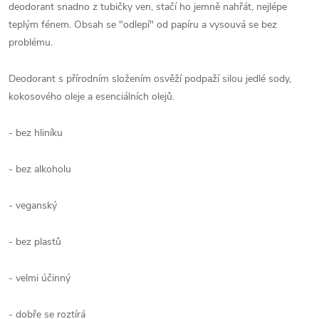
deodorant snadno z tubičky ven, stačí ho jemně nahřát, nejlépe
teplým fénem. Obsah se "odlepí" od papíru a vysouvá se bez
problému.
Deodorant s přírodním složením osvěží podpaží silou jedlé sody,
kokosového oleje a esenciálních olejů.
- bez hliníku
- bez alkoholu
- veganský
- bez plastů
- velmi účinný
- dobře se roztírá