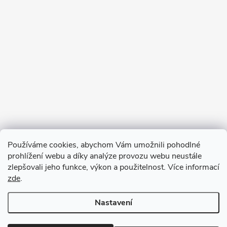
Sledovat na Instagramu
Používáme cookies, abychom Vám umožnili pohodlné
prohlížení webu a díky analýze provozu webu neustále
Blog
zlepšovali jeho funkce, výkon a použitelnost. Více informací
zde
.
Archiv
Nastavení
Copyright 2026
Mydlárna U Dvou koček
. Všechna práva vyhrazena.