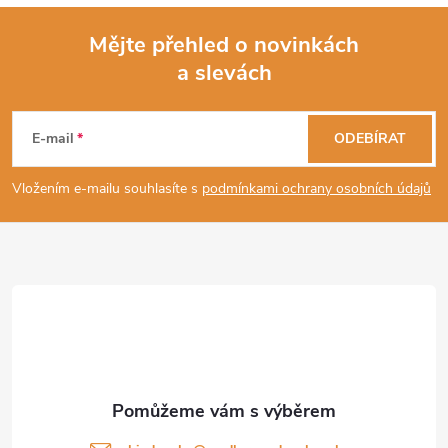
Mějte přehled o novinkách
a slevách
Z
á
E-mail
ODEBÍRAT
p
Vložením e-mailu souhlasíte s
podmínkami ochrany osobních údajů
a
t
í