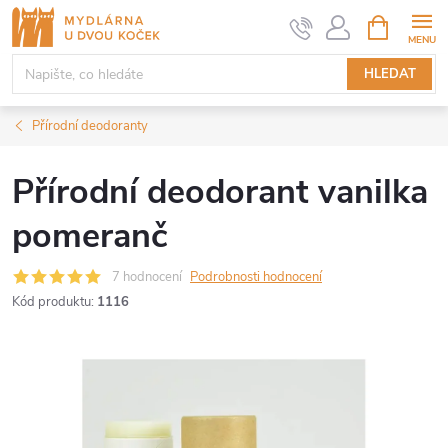
Přejít
NÁKUPNÍ
KOŠÍK
na
obsah
HLEDAT
Přírodní deodoranty
Přírodní deodorant vanilka
pomeranč
7 hodnocení
Podrobnosti hodnocení
Kód produktu:
1116