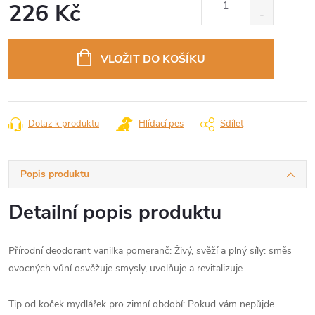
226 Kč
Měrná
cena:
VLOŽIT DO KOŠÍKU
Dotaz k produktu
Hlídací pes
Sdílet
Popis produktu
Detailní popis produktu
Přírodní deodorant vanilka pomeranč: Živý, svěží a plný síly: směs
ovocných vůní osvěžuje smysly, uvolňuje a revitalizuje.
Tip od koček mydlářek pro zimní období: Pokud vám nepůjde