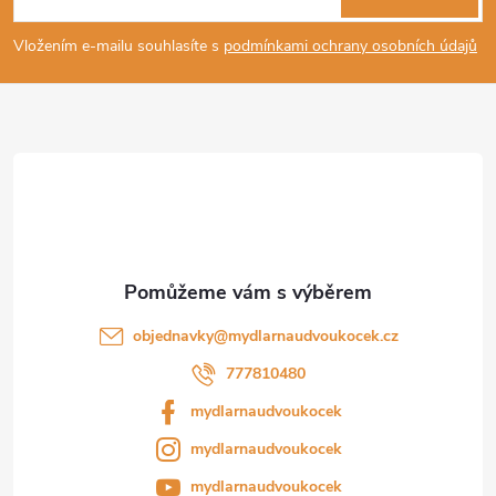
p
Vložením e-mailu souhlasíte s
podmínkami ochrany osobních údajů
a
t
í
objednavky
@
mydlarnaudvoukocek.cz
777810480
mydlarnaudvoukocek
mydlarnaudvoukocek
mydlarnaudvoukocek