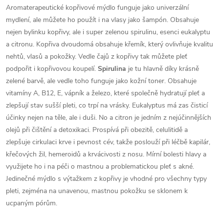
Aromaterapeutické kopřivové mýdlo funguje jako univerzální
mydlení, ale můžete ho použít i na vlasy jako šampón. Obsahuje
nejen bylinku kopřivy, ale i super zelenou spirulinu, esenci eukalyptu
a citronu.
Kopřiva dvoudomá obsahuje křemík, který ovlivňuje kvalitu
nehtů, vlasů a pokožky. Vedle čajů z kopřivy tak můžete pleť
podpořit i kopřivovou koupelí.
Spirulina
je tu hlavně díky krásně
zelené barvě, ale vedle toho funguje jako kožní toner. Obsahuje
vitamíny A, B12, E, vápník a železo, které společně hydratují pleť a
zlepšují stav sušší pleti, co trpí na vrásky.
Eukalyptus má zas čisticí
účinky nejen na těle, ale i duši. No a citron je jedním z nejúčinnějších
olejů při čištění a detoxikaci. Prospívá při obezitě, celulitidě a
zlepšuje cirkulaci krve i pevnost cév, takže poslouží při léčbě kapilár,
křečových žil, hemeroidů a krvácivosti z nosu. Mírní bolesti hlavy a
využijete ho i na péči o mastnou a problematickou pleť s akné.
Jedinečné mýdlo s výtažkem z kopřivy je vhodné pro všechny typy
pleti, zejména na unavenou, mastnou pokožku se sklonem k
ucpaným pórům.