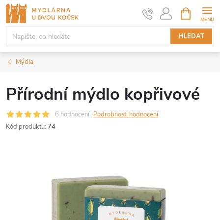
Přejít
NÁKUPNÍ
KOŠÍK
na
obsah
HLEDAT
Mýdla
Přírodní mýdlo kopřivové
6 hodnocení
Podrobnosti hodnocení
Kód produktu:
74