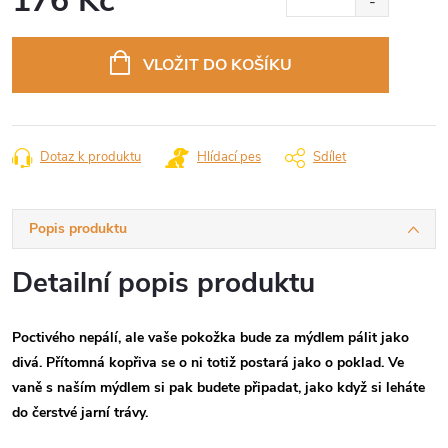
176 Kč
Měrná
cena:
VLOŽIT DO KOŠÍKU
Dotaz k produktu
Hlídací pes
Sdílet
Popis produktu
Detailní popis produktu
Poctivého nepálí, ale vaše pokožka bude za mýdlem pálit jako
divá. Přítomná kopřiva se o ni totiž postará jako o poklad. Ve
vaně s naším mýdlem si pak budete připadat, jako když si leháte
do čerstvé jarní trávy.