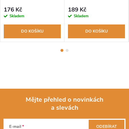
176 Kč
189 Kč
Skladem
Skladem
DO KOŠÍKU
DO KOŠÍKU
Mějte přehled o novinkách
a slevách
Z
á
E-mail
ODEBÍRAT