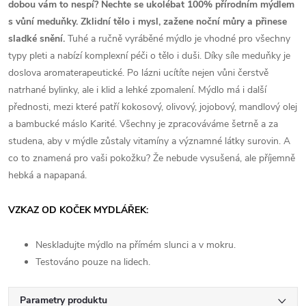
dobou vám to nespí? Nechte se ukolébat 100% přírodním mýdlem
s vůní meduňky. Zklidní tělo i mysl, zažene noční můry a přinese
sladké snění.
Tuhé a ručně vyráběné mýdlo je vhodné pro všechny
typy pleti a nabízí komplexní péči o tělo i duši. Díky síle meduňky je
doslova aromaterapeutické. Po lázni ucítíte nejen vůni čerstvě
natrhané bylinky, ale i klid a lehké zpomalení. Mýdlo má i další
přednosti, mezi které patří kokosový, olivový, jojobový, mandlový olej
a bambucké máslo Karité. Všechny je zpracováváme šetrně a za
studena, aby v mýdle zůstaly vitamíny a významné látky surovin. A
co to znamená pro vaši pokožku? Že nebude vysušená, ale příjemně
hebká a napapaná.
VZKAZ OD KOČEK MYDLÁŘEK:
Neskladujte mýdlo na přímém slunci a v mokru.
Testováno pouze na lidech.
Parametry produktu