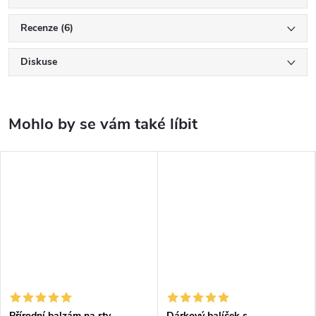
Recenze (6)
Diskuse
Přírodní balzám na rty
Dárkový balíček s