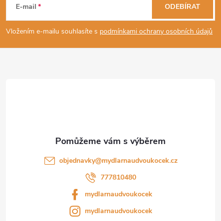
á
E-mail
ODEBÍRAT
p
Vložením e-mailu souhlasíte s
podmínkami ochrany osobních údajů
a
t
í
objednavky
@
mydlarnaudvoukocek.cz
777810480
mydlarnaudvoukocek
mydlarnaudvoukocek