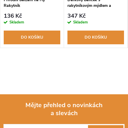
Rakytník
rakytníkovým mýdlem a
balzámem
136 Kč
347 Kč
Skladem
Skladem
DO KOŠÍKU
DO KOŠÍKU
Mějte přehled o novinkách
a slevách
Z