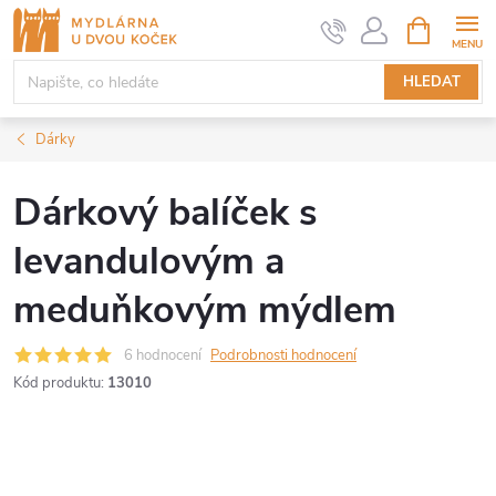
Přejít
NÁKUPNÍ
KOŠÍK
na
obsah
HLEDAT
Dárky
Dárkový balíček s
levandulovým a
meduňkovým mýdlem
6 hodnocení
Podrobnosti hodnocení
Kód produktu:
13010