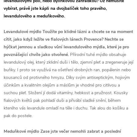
levandulovými poli, nebo bylinkovou zahrádkou? Už nemusíte
vybírat, právě jste kápli na dvojbalíček toho pravého,
levandulového a meduňkového.
Levandulové mýdlo
Toužíte po klidné lázni a chcete se na moment
cítit, jako když ležíte ve fialových lánech Provence? Nechte se
hýčkat jemnou a sladkou vůní levandulového mýdla, které je pro
povznášející chvíle jako stvořené.
Přírodní tuhé mýdlo obsahuje
levandulový olej, který zklidní duši i tělo, zjemní pleť a zregeneruje její
buňky. I proto se využívá na ošetření drobných ran, popálenin nebo
kousanců od protivného hmyzu. Díky svým antiseptickým, hojivým
účinkům a kvalitním olejům a máslům je vhodné pro citlivou a
suchou pleť. Složení jí dodá vitamíny, hebkost a pružnost. Kousky
fialových květů pak pohladí duši a přivábí sladké snění, během
kterého vás levandule omladí na těle i duchu. Tak alou do košíku a
pak do postele.
Meduňkové mýdlo
Zase jste večer nemohli zabrat a poslední