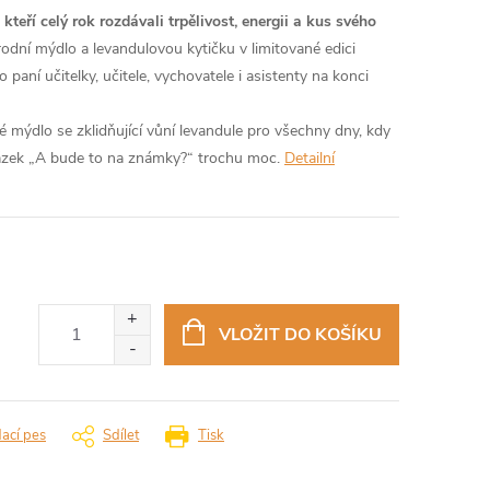
teří celý rok rozdávali trpělivost, energii a kus svého
rodní mýdlo a levandulovou kytičku v limitované edici
 paní učitelky, učitele, vychovatele i asistenty na konci
 mýdlo se zklidňující vůní levandule pro všechny dny, kdy
tázek „A bude to na známky?“ trochu moc.
Detailní
VLOŽIT DO KOŠÍKU
dací pes
Sdílet
Tisk