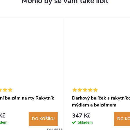
ní balzám na rty Rakytník
Dárkový balíček s rakytní
mýdlem a balzámem
Kč
347 Kč
DO KOŠÍKU
DO KO
adem
Skladem
Kód:
6931