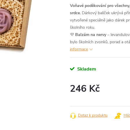
Voňavé poděkování pro všechny, k
srdce.
Dárkový balíček ukrývá pří
vytvořené speciálně jako dárek pro
školního roku.
💜
Balzám na nervy
– levandulové
bylo školních zvonků, porad a o
informace
Skladem
246 Kč
Měrná
cena:
Dotaz k produktu
Hlí