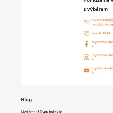
t
í
objednavky
naudvoukoce
777810480
mydlarnaudv
k
mydlarnaudv
k
mydlarnaudv
k
Blog
Mydlárna U Dvou koček je