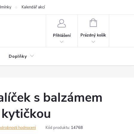
dmínky
Kalendář akcí
NÁKUPNÍ
KOŠÍK
Prázdný košík
Přihlášení
Doplňky
alíček s balzámem
 kytičkou
odrobnosti hodnocení
Kód produktu:
14768