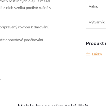
ních rostlinných olejů a másel.
Váha
:
é z nich vzniká poctivě ručně v
Výtvarník
:
 připravený rovnou k darování.
cítit opravdové poděkování.
Produkt n
Dárky
u.