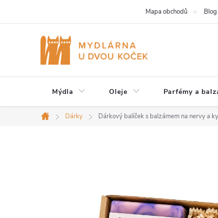
Přejít
Mapa obchodů
Blog
na
obsah
Mýdla
Oleje
Parfémy a bal
Dárky
Dárkový balíček s balzámem na nervy a ky
Domů