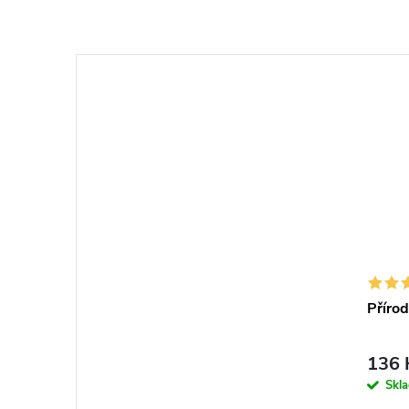
Přírod
136 
Skl