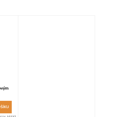
kovým
ŠÍKU
Kód:
10237