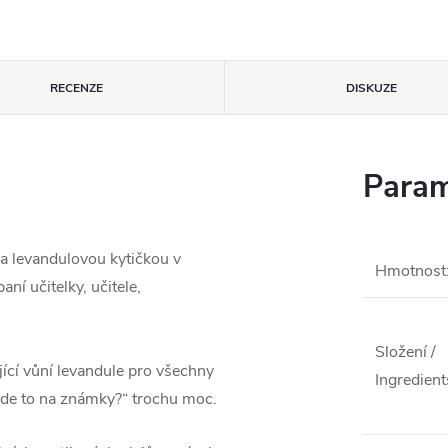
RECENZE
DISKUZE
Param
a levandulovou kytičkou v
Hmotnost
ní učitelky, učitele,
Složení /
ící vůní levandule pro všechny
Ingredient
ude to na známky?“ trochu moc.