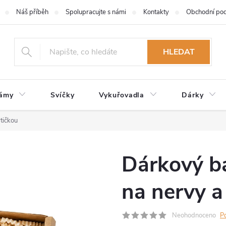
Náš příběh
Spolupracujte s námi
Kontakty
Obchodní po
HLEDAT
zámy
Svíčky
Vykuřovadla
Dárky
tičkou
Dárkový b
na nervy a
Neohodnoceno
P