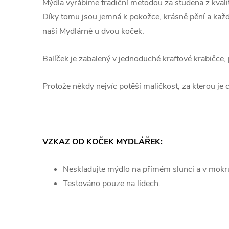
Mýdla vyrábíme tradiční metodou za studena z kvalit
Díky tomu jsou jemná k pokožce, krásně pění a každ
naší Mydlárně u dvou koček.
Balíček je zabalený v jednoduché kraftové krabičce,
Protože někdy nejvíc potěší maličkost, za kterou je 
VZKAZ OD KOČEK MYDLÁŘEK:
Neskladujte mýdlo na přímém slunci a v mokr
Testováno pouze na lidech.