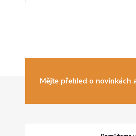
Z
Mějte přehled o novinkách
á
p
a