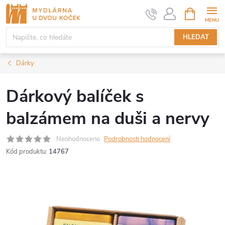
Přejít
NÁKUPNÍ
KOŠÍK
na
obsah
HLEDAT
Dárky
Dárkový balíček s
balzámem na duši a nervy
Neohodnoceno
Podrobnosti hodnocení
Kód produktu:
14767