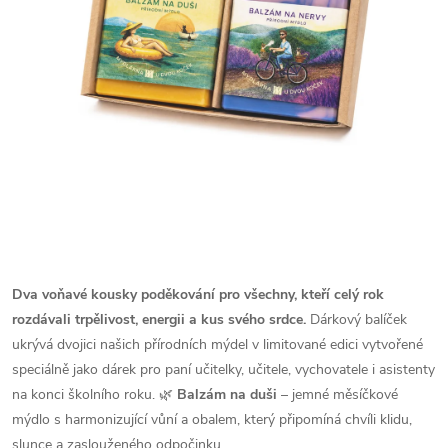
Dva voňavé kousky poděkování pro všechny, kteří celý rok
rozdávali trpělivost, energii a kus svého srdce.
Dárkový balíček
ukrývá dvojici našich přírodních mýdel v limitované edici vytvořené
speciálně jako dárek pro paní učitelky, učitele, vychovatele i asistenty
na konci školního roku.
🌿
Balzám na duši
– jemné měsíčkové
mýdlo s harmonizující vůní a obalem, který připomíná chvíli klidu,
slunce a zaslouženého odpočinku.