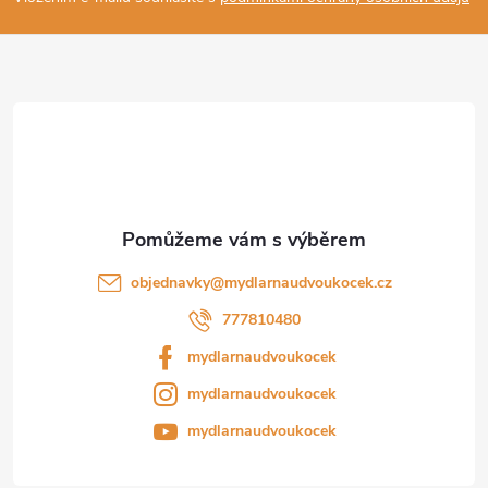
a
t
í
objednavky
@
mydlarnaudvoukocek.cz
777810480
mydlarnaudvoukocek
mydlarnaudvoukocek
mydlarnaudvoukocek