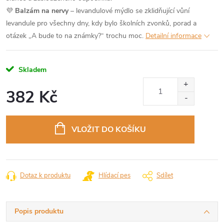
💜
Balzám na nervy
– levandulové mýdlo se zklidňující vůní
levandule pro všechny dny, kdy bylo školních zvonků, porad a
otázek „A bude to na známky?“ trochu moc.
Detailní informace
Skladem
382 Kč
Měrná
cena:
VLOŽIT DO KOŠÍKU
Dotaz k produktu
Hlídací pes
Sdílet
Popis produktu