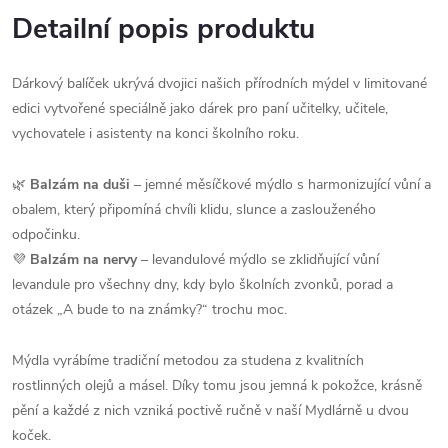
Detailní popis produktu
Dárkový balíček ukrývá dvojici našich přírodních mýdel v limitované
edici vytvořené speciálně jako dárek pro paní učitelky, učitele,
vychovatele i asistenty na konci školního roku.
🌿
Balzám na duši
– jemné měsíčkové mýdlo s harmonizující vůní a
obalem, který připomíná chvíli klidu, slunce a zaslouženého
odpočinku.
💜
Balzám na nervy
– levandulové mýdlo se zklidňující vůní
levandule pro všechny dny, kdy bylo školních zvonků, porad a
otázek „A bude to na známky?“ trochu moc.
Mýdla vyrábíme tradiční metodou za studena z kvalitních
rostlinných olejů a másel. Díky tomu jsou jemná k pokožce, krásně
pění a každé z nich vzniká poctivě ručně v naší Mydlárně u dvou
koček.