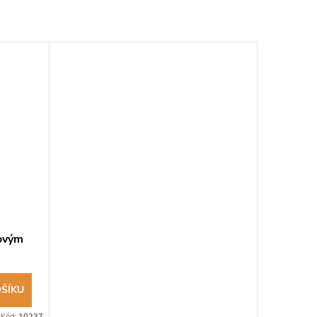
kovým
ŠÍKU
Kód:
10237