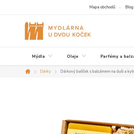
Přejít
Mapa obchodů
Blog
na
obsah
Mýdla
Oleje
Parfémy a bal
Dárky
Dárkový balíček s balzámem na duši a kyt
Domů