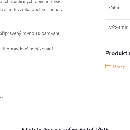
ních rostlinných olejů a másel.
Váha
:
é z nich vzniká poctivě ručně v
Výtvarník
:
 připravený rovnou k darování.
cítit opravdové poděkování.
Produkt n
Dárky
u.