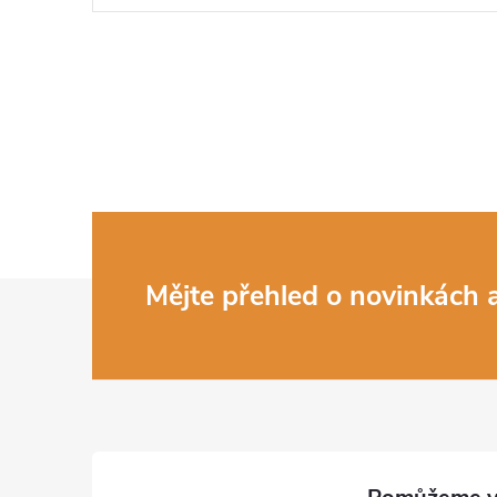
Z
Mějte přehled o novinkách
á
p
a