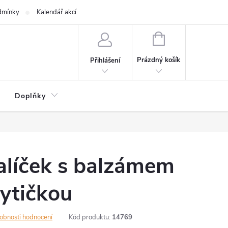
dmínky
Kalendář akcí
NÁKUPNÍ
KOŠÍK
Prázdný košík
Přihlášení
Doplňky
alíček s balzámem
kytičkou
obnosti hodnocení
Kód produktu:
14769