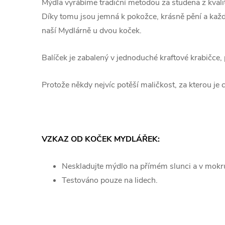
Mýdla vyrábíme tradiční metodou za studena z kvalit
Díky tomu jsou jemná k pokožce, krásně pění a každ
naší Mydlárně u dvou koček.
Balíček je zabalený v jednoduché kraftové krabičce,
Protože někdy nejvíc potěší maličkost, za kterou je 
VZKAZ OD KOČEK MYDLÁŘEK:
Neskladujte mýdlo na přímém slunci a v mokr
Testováno pouze na lidech.