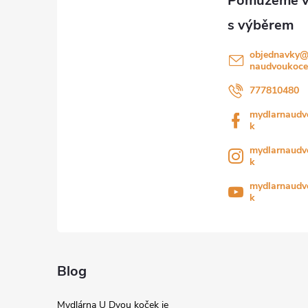
t
í
objednavky
naudvoukoce
777810480
mydlarnaudv
k
mydlarnaudv
k
mydlarnaudv
k
Blog
Mydlárna U Dvou koček je