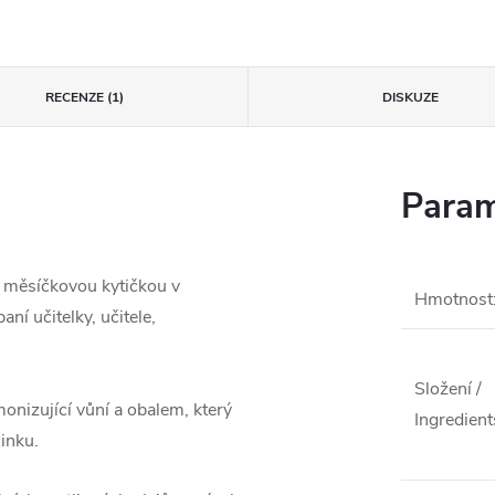
RECENZE (1)
DISKUZE
Param
 měsíčkovou kytičkou v
Hmotnost
ní učitelky, učitele,
Složení /
nizující vůní a obalem, který
Ingredient
inku.