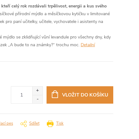
teří celý rok rozdávali trpělivost, energii a kus svého
síčkové přírodní mýdlo a měsíčkovou kytičku v limitované
ek pro paní učitelky, učitele, vychovatele i asistenty na
 mýdlo se zklidňující vůní levandule pro všechny dny, kdy
tázek „A bude to na známky?“ trochu moc.
Detailní
VLOŽIT DO KOŠÍKU
dací pes
Sdílet
Tisk