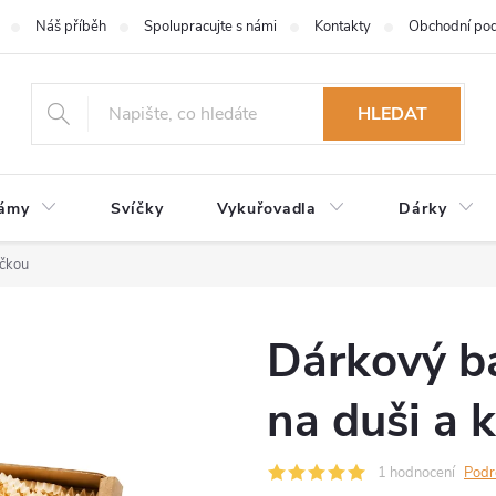
Náš příběh
Spolupracujte s námi
Kontakty
Obchodní po
HLEDAT
zámy
Svíčky
Vykuřovadla
Dárky
ičkou
Dárkový b
na duši a 
1 hodnocení
Podr