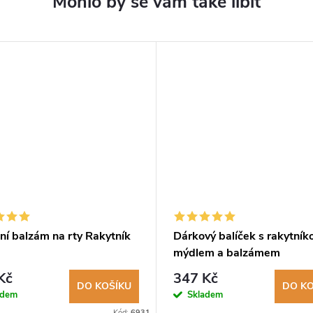
ní balzám na rty Rakytník
Dárkový balíček s rakytní
mýdlem a balzámem
Kč
347 Kč
DO KOŠÍKU
DO KO
adem
Skladem
Kód:
6931