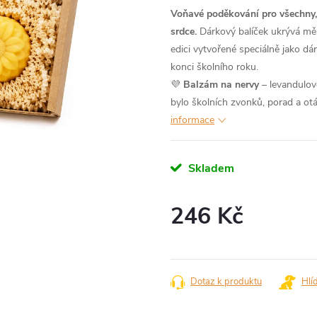
Voňavé poděkování pro všechny, k
srdce.
Dárkový balíček ukrývá mě
edici vytvořené speciálně jako dár
konci školního roku.
💜
Balzám na nervy
– levandulové
bylo školních zvonků, porad a o
informace
Skladem
246 Kč
Měrná
cena:
Dotaz k produktu
Hlí