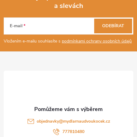
a slevách
Z
á
E-mail
ODEBÍRAT
p
Vložením e-mailu souhlasíte s
podmínkami ochrany osobních údajů
a
t
í
objednavky
@
mydlarnaudvoukocek.cz
777810480