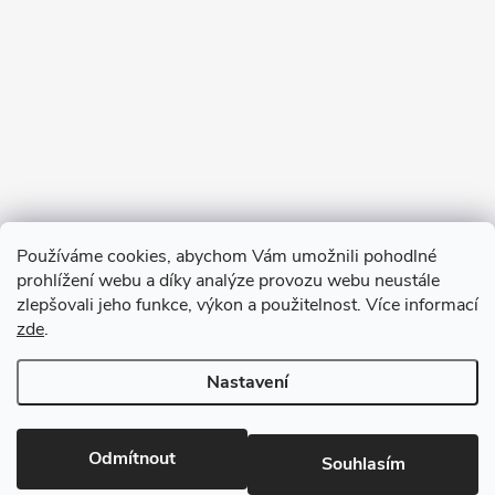
Sledovat na Instagramu
Používáme cookies, abychom Vám umožnili pohodlné
prohlížení webu a díky analýze provozu webu neustále
Blog
zlepšovali jeho funkce, výkon a použitelnost. Více informací
zde
.
Archiv
Nastavení
Copyright 2026
Mydlárna U Dvou koček
. Všechna práva vyhrazena.
Upravit nastavení cookies
Odmítnout
Souhlasím
Vytvořil Shoptet