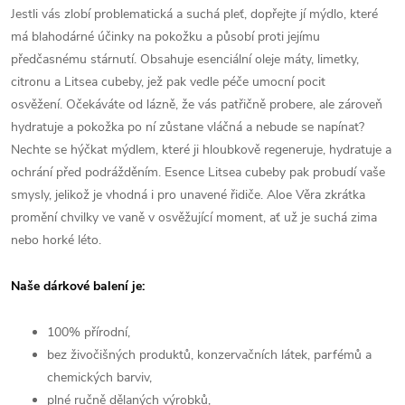
Jestli vás zlobí problematická a suchá pleť, dopřejte jí mýdlo, které
má blahodárné účinky na pokožku a působí proti jejímu
předčasnému stárnutí. Obsahuje esenciální oleje máty, limetky,
citronu a Litsea cubeby, jež pak vedle péče umocní pocit
osvěžení.
Očekáváte od lázně, že vás patřičně probere, ale zároveň
hydratuje a pokožka po ní zůstane vláčná a nebude se napínat?
Nechte se hýčkat mýdlem, které ji hloubkově regeneruje, hydratuje a
ochrání před podrážděním. Esence Litsea cubeby pak probudí vaše
smysly, jelikož je vhodná i pro unavené řidiče.
Aloe Věra zkrátka
promění chvilky ve vaně v osvěžující moment, ať už je suchá zima
nebo horké léto.
Naše dárkové balení je:
100% přírodní,
bez živočišných produktů, konzervačních látek, parfémů a
chemických barviv,
plné ručně dělaných výrobků,