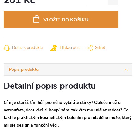
201 Kč
Měrná
cena:
VLOŽIT DO KOŠÍKU
Dotaz k produktu
Hlídací pes
Sdílet
Popis produktu
Detailní popis produktu
Čím je starší, tím hůř pro něho vybíráte dárky? Oblečení už si
netroufáte, dost věcí si koupí sám, tak čím mu udělat radost? Co
takhle praktickým kosmetickým balením pro mladého muže, který
miluje design a funkční věci.