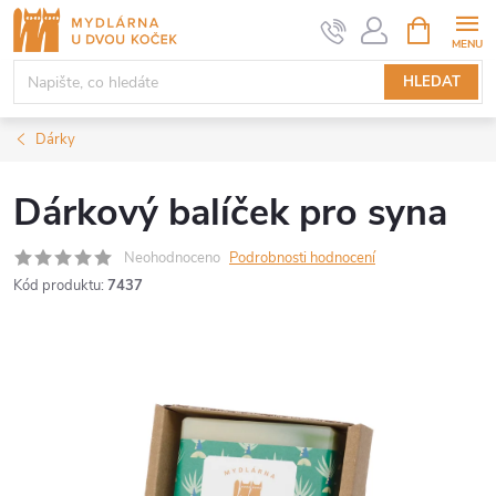
Přejít
NÁKUPNÍ
KOŠÍK
na
obsah
HLEDAT
Dárky
Dárkový balíček pro syna
Neohodnoceno
Podrobnosti hodnocení
Kód produktu:
7437