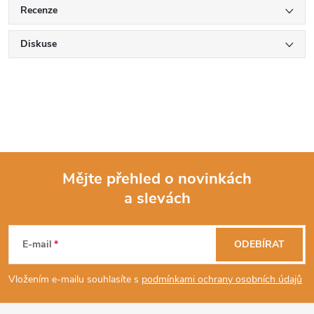
Recenze
Diskuse
Mějte přehled o novinkách
a slevách
Z
á
E-mail
ODEBÍRAT
p
Vložením e-mailu souhlasíte s
podmínkami ochrany osobních údajů