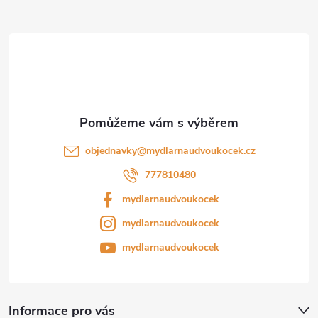
a
t
í
objednavky
@
mydlarnaudvoukocek.cz
777810480
mydlarnaudvoukocek
mydlarnaudvoukocek
mydlarnaudvoukocek
Informace pro vás