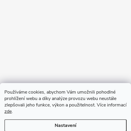
Sledovat na Instagramu
Používáme cookies, abychom Vám umožnili pohodlné
prohlížení webu a díky analýze provozu webu neustále
Blog
zlepšovali jeho funkce, výkon a použitelnost. Více informací
zde
.
Archiv
Nastavení