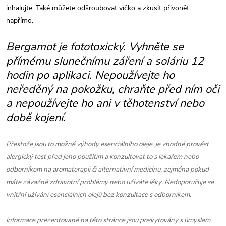
inhalujte. Také můžete odšroubovat víčko a zkusit přivonět
napřímo.
Bergamot je fototoxický. Vyhněte se
přímému slunečnímu záření a soláriu 12
hodin po aplikaci. Nepoužívejte ho
neředěný na pokožku, chraňte před ním oči
a nepoužívejte ho ani v těhotenství nebo
době kojení.
Přestože jsou to možné výhody esenciálního oleje, je vhodné provést
alergický test před jeho použitím a konzultovat to s lékařem nebo
odborníkem na aromaterapii či alternativní medicínu, zejména pokud
máte závažné zdravotní problémy nebo užíváte léky. Nedoporučuje se
vnitřní užívání esenciálních olejů bez konzultace s odborníkem.
Informace prezentované na této stránce jsou poskytovány s úmyslem