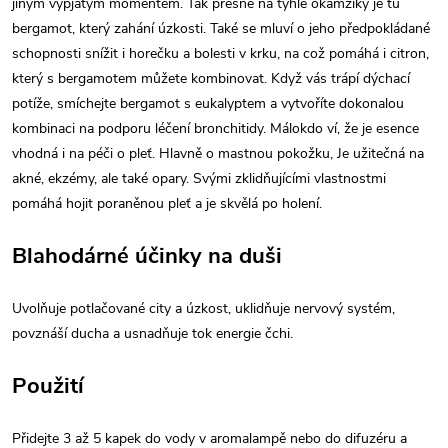
jiným vypjatým momentem. Tak přesně na tyhle okamžiky je tu
bergamot, který zahání úzkosti.
Také se mluví o jeho předpokládané
schopnosti snížit i horečku a bolesti v krku, na což pomáhá i citron,
který s bergamotem můžete kombinovat. Když vás trápí dýchací
potíže, smíchejte bergamot s eukalyptem a vytvoříte dokonalou
kombinaci na podporu léčení bronchitidy.
Málokdo ví, že je esence
vhodná i na péči o pleť. Hlavně o mastnou pokožku, Je užitečná na
akné, ekzémy, ale také opary. Svými zklidňujícími vlastnostmi
pomáhá hojit poraněnou pleť a je skvělá po holení.
Blahodárné účinky na duši
Uvolňuje potlačované city a úzkost, uklidňuje nervový systém,
povznáší ducha a usnadňuje tok energie čchi.
Použití
Přidejte 3 až 5 kapek do vody v aromalampě nebo do difuzéru a