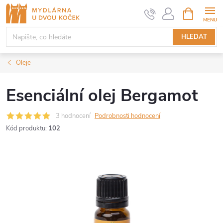
Přejít
NÁKUPNÍ
KOŠÍK
na
obsah
HLEDAT
Oleje
Esenciální olej Bergamot
3 hodnocení
Podrobnosti hodnocení
Kód produktu:
102