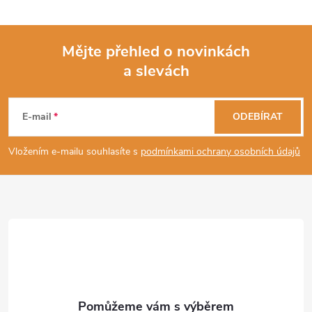
Mějte přehled o novinkách
a slevách
Z
á
E-mail
ODEBÍRAT
p
Vložením e-mailu souhlasíte s
podmínkami ochrany osobních údajů
a
t
í