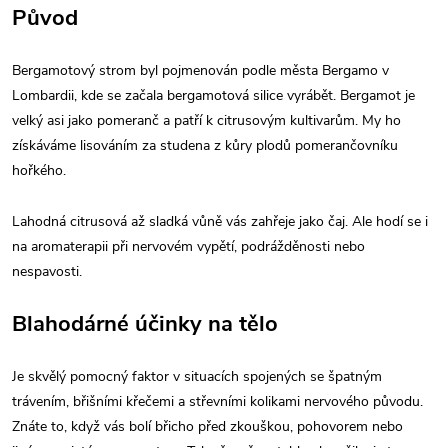
Původ
Bergamotový strom byl pojmenován podle města Bergamo v
Lombardii, kde se začala bergamotová silice vyrábět. Bergamot je
velký asi jako pomeranč a patří k citrusovým kultivarům. My ho
získáváme lisováním za studena z kůry plodů pomerančovníku
hořkého.
Lahodná citrusová až sladká vůně vás zahřeje jako čaj. Ale hodí se i
na aromaterapii při nervovém vypětí, podrážděnosti nebo
nespavosti.
Blahodárné účinky na tělo
Je skvělý pomocný faktor v situacích spojených se špatným
trávením, břišními křečemi a střevními kolikami nervového původu.
Znáte to, když vás bolí břicho před zkouškou, pohovorem nebo